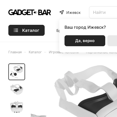
Ижевск
Ваш город
Ижевск?
Каталог
Бренды
Статьи
Акции
Р
Да, верно
–
–
–
Главная
Каталог
Игровые Консоли
Портативные кон