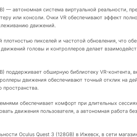
B)
— автономная система виртуальной реальности, пред
теру или консоли. Очки VR обеспечивают эффект полн
слеживанию движений.
 плотностью пикселей и частотой обновления, что обе
 движений головы и контроллеров делает взаимодейс
B)
поддерживает обширную библиотеку VR-контента, в
троллеры движения обеспечивают точный отклик на де
 пространства.
емнями обеспечивает комфорт при длительных сессиях
овать движения пользователя, а автономная работа бе
ьности Oculus Quest 3 (128GB)
в
Ижевск
, в сети магаз