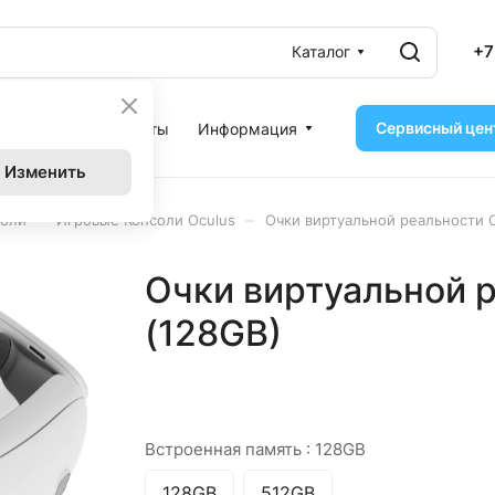
+7
Каталог
Сервисный цен
ассрочка
Контакты
Информация
Изменить
–
–
соли
Игровые Консоли Oculus
Очки виртуальной реальности O
Очки виртуальной р
(128GB)
Встроенная память :
128GB
128GB
512GB