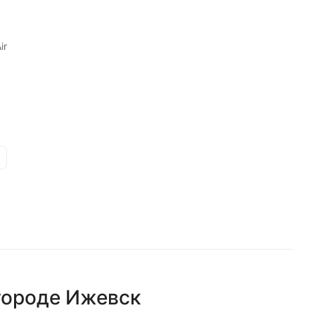
ir
городе
Ижевск