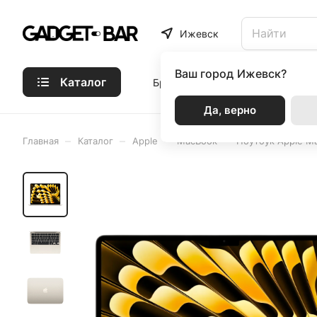
Ижевск
Ваш город
Ижевск?
Каталог
Бренды
Статьи
Акции
Р
Да, верно
–
–
–
–
Главная
Каталог
Apple
MacBook
Ноутбук Apple Ma