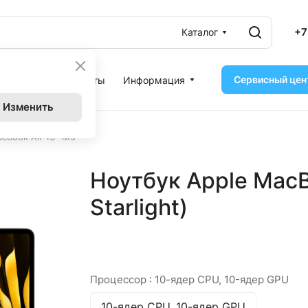
+7
Каталог
Сервисный цен
ассрочка
Контакты
Информация
Изменить
cBook Air 13'' M5
Ноутбук Apple MacBo
Starlight)
Процессор :
10-ядер CPU, 10-ядер GPU
10-ядер CPU, 10-ядер GPU