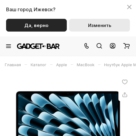
Ваш город
Ижевск?
Да, верно
Изменить
–
–
–
–
Главная
Каталог
Apple
MacBook
Ноутбук Apple M