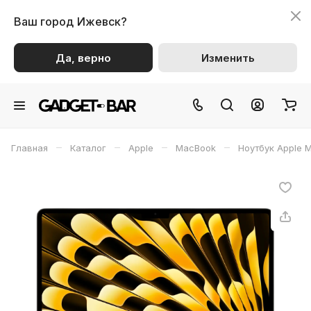
Ваш город
Ижевск?
Да, верно
Изменить
–
–
–
–
Главная
Каталог
Apple
MacBook
Ноутбук Apple M