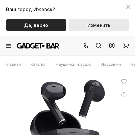
Ваш город
Ижевск?
Да, верно
Изменить
–
–
–
–
Главная
Каталог
Наушники и аудио
Наушники
На