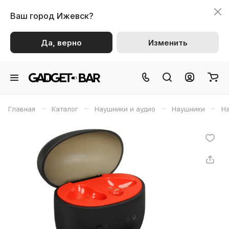
Ваш город
Ижевск?
Да, верно
Изменить
–
–
–
–
Главная
Каталог
Наушники и аудио
Наушники
На