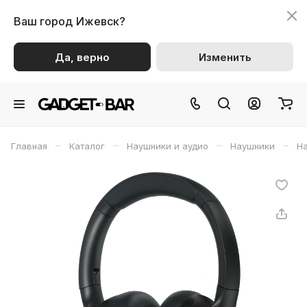
Ваш город
Ижевск?
Да, верно
Изменить
–
–
–
–
Главная
Каталог
Наушники и аудио
Наушники
На