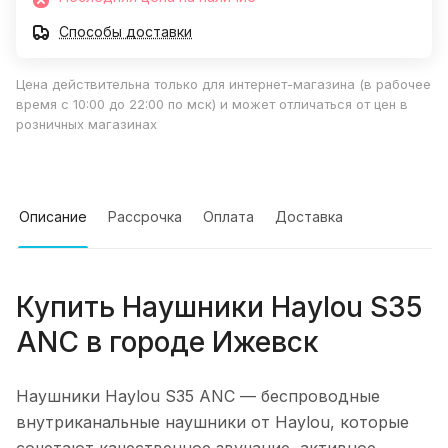
Способы доставки
Цена действительна только для интернет-магазина (в рабочее
время с 10:00 до 22:00 по мск) и может отличаться от цен в
розничных магазинах
Описание
Рассрочка
Оплата
Доставка
Купить
Наушники Haylou S35
ANC
в городе
Ижевск
Наушники Haylou S35 ANC
— беспроводные
внутриканальные наушники от Haylou, которые
сочетают качественное звучание, активное