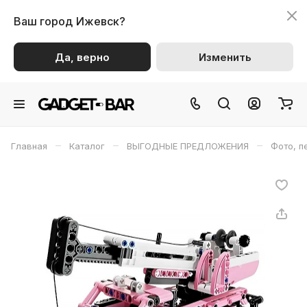
Ваш город
Ижевск?
Да, верно
Изменить
–
–
–
Главная
Каталог
ВЫГОДНЫЕ ПРЕДЛОЖЕНИЯ
Фото, п