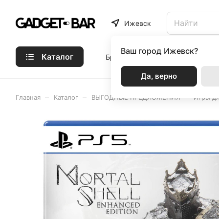
Ижевск
Ваш город
Ижевск?
Каталог
Бренды
Статьи
Акции
Р
Да, верно
–
–
–
Главная
Каталог
ВЫГОДНЫЕ ПРЕДЛОЖЕНИЯ
Игры д