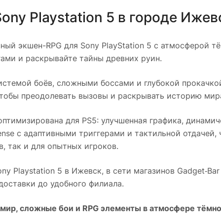
Sony Playstation 5
в городе
Ижев
ый экшен-RPG для Sony PlayStation 5 с атмосферой тё
ами и раскрывайте тайны древних руин.
истемой боёв, сложными боссами и глубокой прокачко
чтобы преодолевать вызовы и раскрывать историю мира 
птимизирована для PS5: улучшенная графика, динамич
ense с адаптивными триггерами и тактильной отдачей,
, так и для опытных игроков.
ony Playstation 5
в
Ижевск
, в сети магазинов Gadget‑Ba
оставки до удобного филиала.
ир, сложные бои и RPG элементы в атмосфере тёмного 