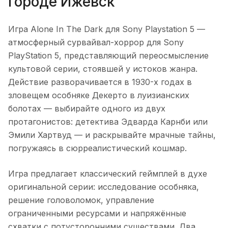
городе
Ижевск
Игра Alone In The Dark для Sony Playstation 5
—
атмосферный сурвайвал-хоррор для Sony
PlayStation 5, представляющий переосмысление
культовой серии, стоявшей у истоков жанра.
Действие разворачивается в 1930-х годах в
зловещем особняке Декерто в луизианских
болотах — выбирайте одного из двух
протагонистов: детектива Эдварда Карнби или
Эмили Хартвуд — и раскрывайте мрачные тайны,
погружаясь в сюрреалистический кошмар.
Игра предлагает классический геймплей в духе
оригинальной серии: исследование особняка,
решение головоломок, управление
ограниченными ресурсами и напряжённые
схватки с потусторонними существами. Два