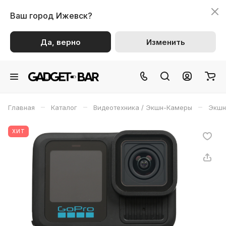
Ваш город
Ижевск?
Да, верно
Изменить
–
–
–
Главная
Каталог
Видеотехника / Экшн-Камеры
Экшн
ХИТ