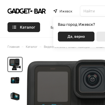
Ижевск
Ваш город
Ижевск?
Каталог
Бренды
Статьи
Акции
Р
Да, верно
–
–
–
Главная
Каталог
Видеотехника / Экшн-Камеры
Экшн