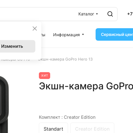
+7
Каталог
Сервисный цен
ассрочка
Контакты
Информация
Изменить
–
-Камеры Go Pro
Экшн-камера GoPro Hero 13
ХИТ
Экшн-камера GoPro H
Комплект :
Creator Edition
Standart
Creator Edition