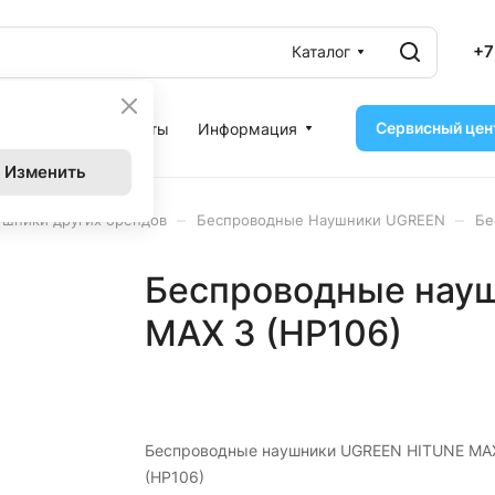
+7
Каталог
Сервисный цен
ассрочка
Контакты
Информация
Изменить
–
–
ушники других брендов
Беспроводные Наушники UGREEN
Бе
Беспроводные нау
MAX 3 (HP106)
Беспроводные наушники UGREEN HITUNE MA
(HP106)