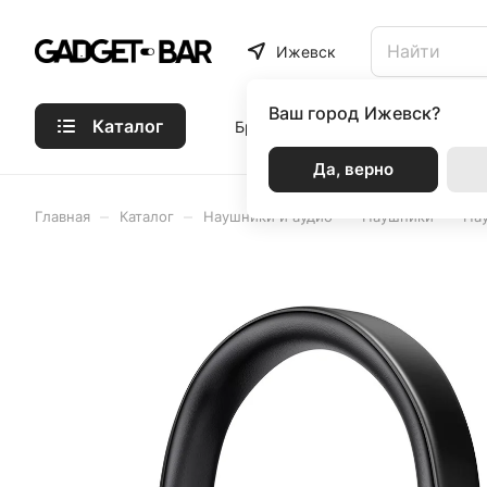
Ижевск
Ваш город
Ижевск?
Каталог
Бренды
Статьи
Акции
Р
Да, верно
–
–
–
–
Главная
Каталог
Наушники и аудио
Наушники
На