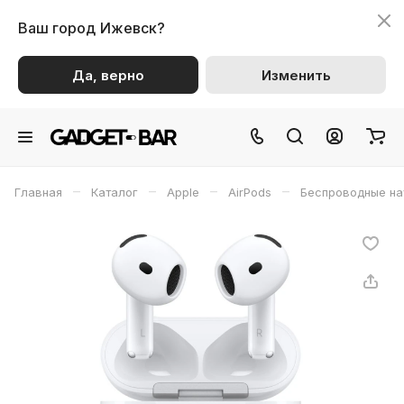
Ваш город
Ижевск?
Да, верно
Изменить
–
–
–
–
Главная
Каталог
Apple
AirPods
Беспроводные на