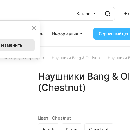
+7
Каталог
Сервисный цен
ассрочка
Контакты
Информация
Изменить
–
–
ушники других брендов
Наушники Bang & Olufsen
Наушники B
Наушники Bang & Ol
(Chestnut)
Цвет :
Chestnut
Black
Navy
Chestnut