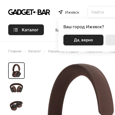
Ижевск
Ваш город
Ижевск?
Каталог
Бренды
Статьи
Акции
Р
Да, верно
–
–
–
–
Главная
Каталог
Наушники и аудио
Наушники
На