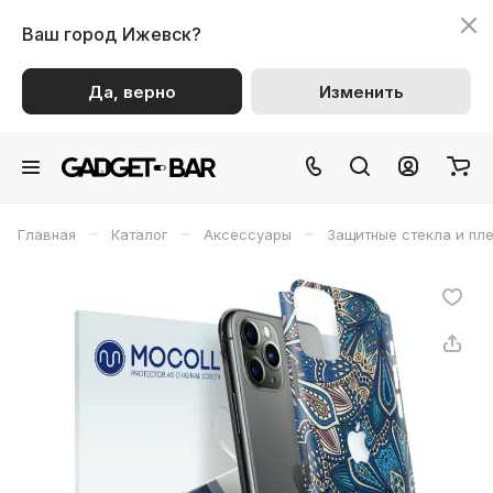
Ваш город
Ижевск?
Да, верно
Изменить
–
–
–
Главная
Каталог
Аксессуары
Защитные стекла и пл