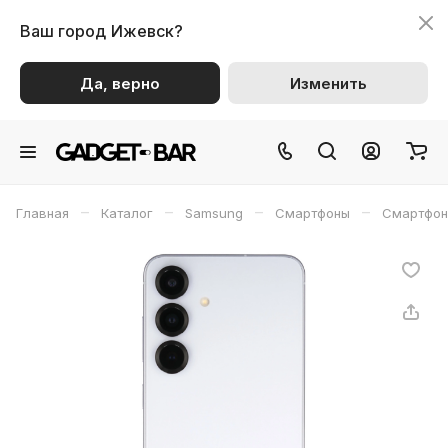
Ваш город
Ижевск?
Да, верно
Изменить
–
–
–
–
Главная
Каталог
Samsung
Смартфоны
Смартфон