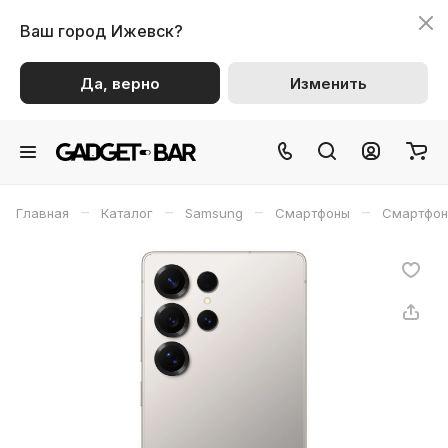
Ваш город
Ижевск?
Да, верно
Изменить
–
–
–
–
Главная
Каталог
Samsung
Смартфоны
Смартфон