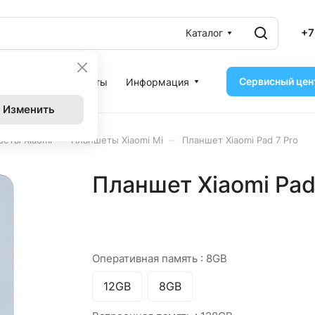
+7
Каталог
Сервисный цен
ассрочка
Контакты
Информация
Изменить
–
–
еты Xiaomi
Планшеты Xiaomi Mi
Планшет Xiaomi Pad 7 Pro
Планшет Xiaomi Pad 
Оперативная память :
8GB
12GB
8GB