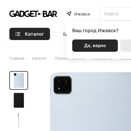
Ижевск
Ваш город
Ижевск?
Каталог
Бренды
Статьи
Акции
Р
Да, верно
–
–
–
–
Главная
Каталог
Планшеты и ПК
Планшеты
Планш