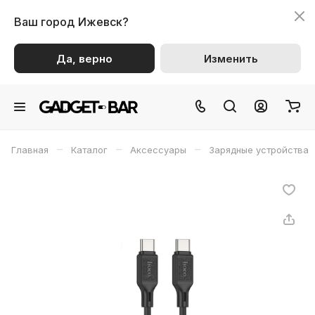
Ваш город
Ижевск?
Да, верно
Изменить
–
–
–
Главная
Каталог
Аксессуары
Зарядные устройства