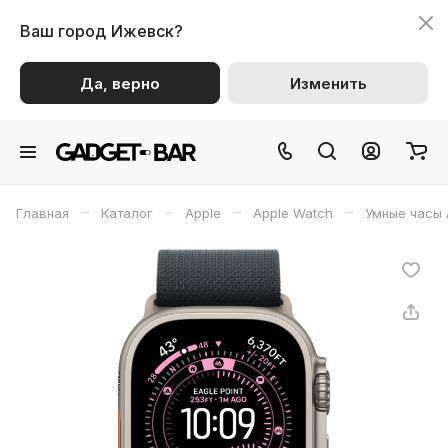
Ваш город
Ижевск?
Да, верно
Изменить
–
–
–
–
Главная
Каталог
Apple
Apple Watch
Умные часы 