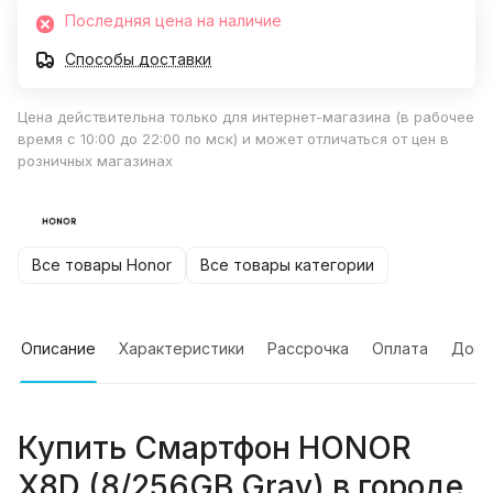
Последняя цена на наличие
Способы доставки
Цена действительна только для интернет-магазина (в рабочее
время с 10:00 до 22:00 по мск) и может отличаться от цен в
розничных магазинах
Все товары Honor
Все товары категории
Описание
Характеристики
Рассрочка
Оплата
Дост
Купить
Смартфон HONOR
X8D (8/256GB Gray)
в городе