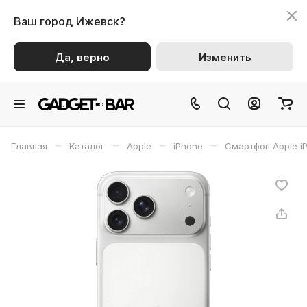
Ваш город
Ижевск?
Да, верно
Изменить
–
–
–
–
Главная
Каталог
Apple
iPhone
Смартфон Apple iP