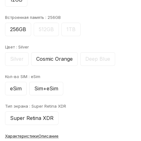
Встроенная память :
256GB
256GB
512GB
1TB
Цвет :
Silver
Silver
Cosmic Orange
Deep Blue
Кол-во SIM :
eSim
eSim
Sim+eSim
Тип экрана :
Super Retina XDR
Super Retina XDR
Характеристики
Описание