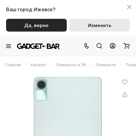
Ваш город
Ижевск?
Да, верно
Изменить
–
–
–
–
Главная
Каталог
Планшеты и ПК
Планшеты
План