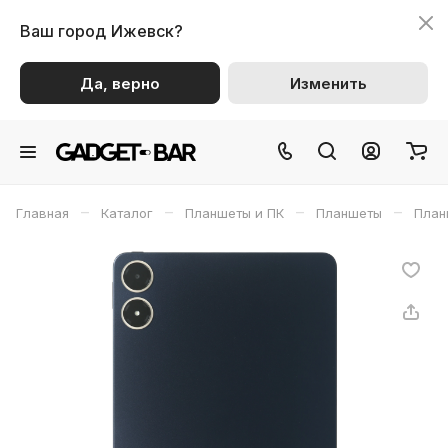
Ваш город
Ижевск?
Да, верно
Изменить
–
–
–
–
Главная
Каталог
Планшеты и ПК
Планшеты
План