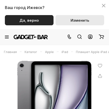
Ваш город
Ижевск?
Да, верно
Изменить
–
–
–
–
Главная
Каталог
Apple
iPad
Планшет Apple iPad A