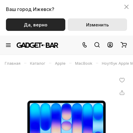
Ваш город
Ижевск?
Да, верно
Изменить
–
–
–
–
Главная
Каталог
Apple
MacBook
Ноутбук Apple 