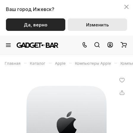
Ваш город
Ижевск?
Да, верно
Изменить
–
–
–
–
Главная
Каталог
Apple
Компьютеры Apple
Компь