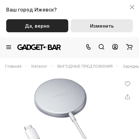
Ваш город
Ижевск?
Да, верно
Изменить
–
–
–
Главная
Каталог
ВЫГОДНЫЕ ПРЕДЛОЖЕНИЯ
Зарядны