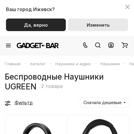
Ваш город
Ижевск?
Да, верно
Изменить
–
–
–
–
Главная
Каталог
Наушники и аудио
Наушники
На
Беспроводные Наушники
UGREEN
2 товара
Фильтр
Сначала дешевые