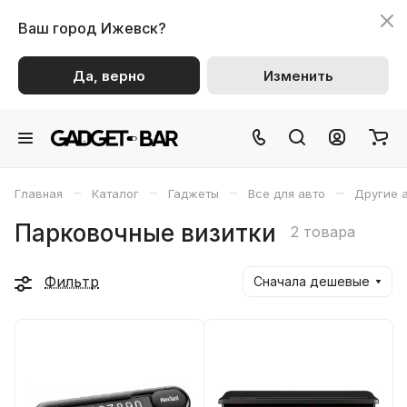
Ваш город
Ижевск?
Да, верно
Изменить
–
–
–
–
Главная
Каталог
Гаджеты
Все для авто
Другие 
Парковочные визитки
2 товара
Фильтр
Сначала дешевые