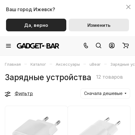
Ваш город
Ижевск?
Да, верно
Изменить
–
–
–
–
Главная
Каталог
Аксессуары
uBear
Зарядные у
Зарядные устройства
12 товаров
Фильтр
Сначала дешевые