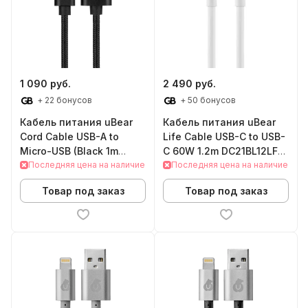
1 090 руб.
2 490 руб.
+ 22 бонусов
+ 50 бонусов
Кабель питания uBear
Кабель питания uBear
Cord Cable USB-A to
Life Cable USB-C to USB-
Micro-USB (Black 1m
C 60W 1.2m DC21BL12LF-
DC03BL01-AM)
Последняя цена на наличие
CC (Black)
Последняя цена на наличие
Товар под заказ
Товар под заказ