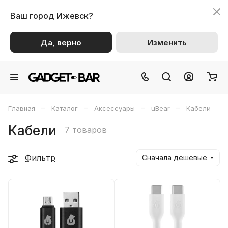
Ваш город
Ижевск?
Да, верно
Изменить
–
–
–
–
Главная
Каталог
Аксессуары
uBear
Кабели
Кабели
7 товаров
Фильтр
Сначала дешевые